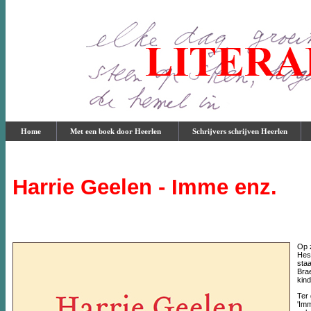
Home
Met een boek door Heerlen
Schrijvers schrijven Heerlen
Harrie Geelen - Imme enz.
Op 
Hes
staa
Brae
kin
Ter
'Imm