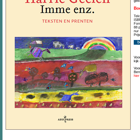
gek
Bo
Tek
ISB
For
88 p
nur
Prij
Voor
kijk
Voor
Ber
hier