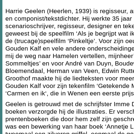
Harrie Geelen (Heerlen, 1939) is regisseur, an
en componist/tekstdichter. Hij werkte 35 jaar 
scenarioschrijver, regisseur, designer en tek
geweest bij de speelfilm ‘Als je begrijpt wat i
de (trucage)speelfilm ‘Pinkeltje’. Voor zijn
Gouden Kalf en vele andere onderscheidingen.
mij de weg naar Hamelen vertellen, mijnheer’
Sommeltjes’ en voor André van Duyn, Boudew
Bloemendaal, Herman van Veen, Edwin Rutt
Groothof maakte hij de liedteksten voor meer
Gouden Kalf voor zijn tekenfilm ‘Getekende 
‘Carmen en ik‘, die in Wenen een eerste prij
Geelen is getrouwd met de schrijfster Imme 
boeken verzorgde hij de illustraties. Er ver
prentenboeken die door hem zelf zijn geschrev
was een bewerking van haar boek ‘Annetje Lie
tweemaal een zilveren griffel, eenmaal de 