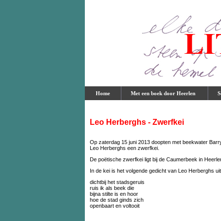
Home
Met een boek door Heerlen
Sc
Leo Herberghs - Zwerfkei
Op zaterdag 15 juni 2013 doopten met beekwater Barr
Leo Herberghs een zwerfkei.
De poëtische zwerfkei ligt bij de Caumerbeek in Heerle
In de kei is het volgende gedicht van Leo Herberghs u
dichtbij het stadsgeruis
ruis ik als beek die
bijna stilte is en hoor
hoe de stad ginds zich
openbaart en voltooit