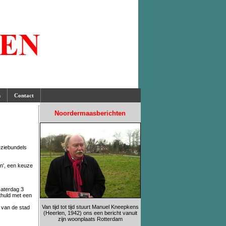
n
Contact
Noordermaasberichten
ëziebundels
en', een keuze
zaterdag 3
thuld met een
Van tijd tot tijd stuurt Manuel Kneepkens
 van de stad
(Heerlen, 1942) ons een bericht vanuit
zijn woonplaats Rotterdam