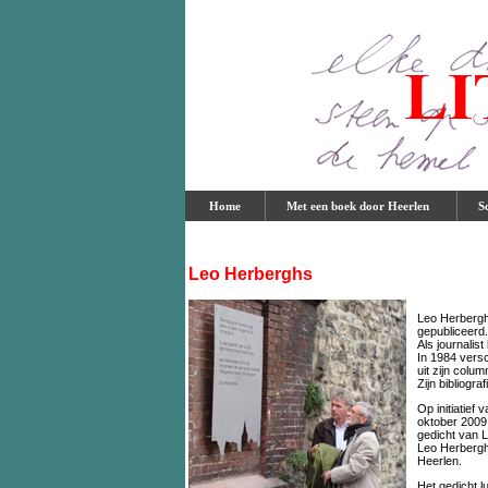
Home
Met een boek door Heerlen
Sch
Leo Herberghs
Leo Herbergh
gepubliceerd.
Als journalis
In 1984 versc
uit zijn colum
Zijn bibliogra
Op initiatief
oktober 2009
gedicht van 
Leo Herbergh
Heerlen.
Het gedicht lu