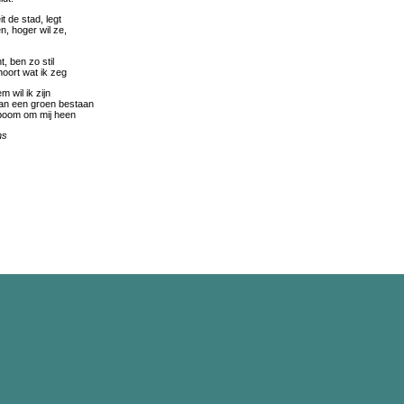
t de stad, legt
n, hoger wil ze,
t, ben zo stil
oort wat ik zeg
m wil ik zijn
van een groen bestaan
boom om mij heen
hs