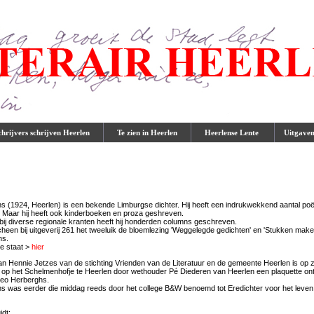
rijvers schrijven Heerlen
Te zien in Heerlen
Heerlense Lente
Uitgave
s (1924, Heerlen) is een bekende Limburgse dichter. Hij heeft een indrukwekkend aantal po
 Maar hij heeft ook kinderboeken en proza geshreven.
t bij diverse regionale kranten heeft hij honderden columns geschreven.
heen bij uitgeverij 261 het tweeluik de bloemlezing 'Weggelegde gedichten' en 'Stukken mak
ns.
fie staat >
hier
 van Hennie Jetzes van de stichting Vrienden van de Literatuur en de gemeente Heerlen is op 
 op het Schelmenhofje te Heerlen door wethouder Pé Diederen van Heerlen een plaquette on
Leo Herberghs.
s was eerder die middag reeds door het college B&W benoemd tot Eredichter voor het leven
idt: