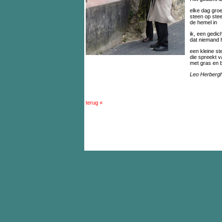
elke dag groei
steen op stee
de hemel in
ik, een gedich
dat niemand h
een kleine ste
die spreekt 
met gras en 
Leo Herberg
terug «