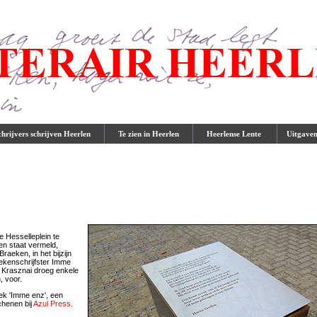
rijvers schrijven Heerlen
Te zien in Heerlen
Heerlense Lente
Uitgave
 Hesselleplein te
en staat vermeld,
raeken, in het bijzijn
ekenschrijfster Imme
a Krasznai droeg enkele
, voor.
ek 'Imme enz', een
chenen bij
Azul Press
.