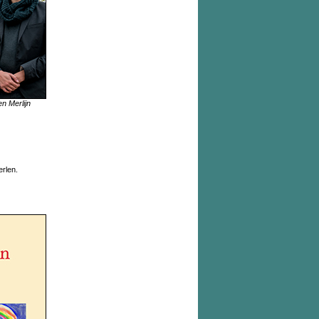
en Merlijn
erlen.