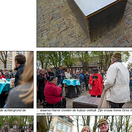
de achtergrond de
... waarna Harrie Geelen de kubus onthult. Zijn vrouw Imme Dros 
eerste foto.