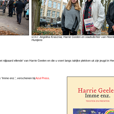
v.l.n.r. Angelina Krasznai, Harrie Geelen en stadsdichter van Heerl
Huntjens
ijlpaard ellende' van Harrie Geelen en die u voert langs talrijke plekken uit zijn jeugd in He
k 'Imme enz.', verschenen bij
Azul Press
.