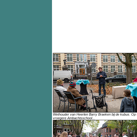
Wethouder van Heerlen Barry Braeken bij de kubus. Op 
vroegere Ambachtsschool...