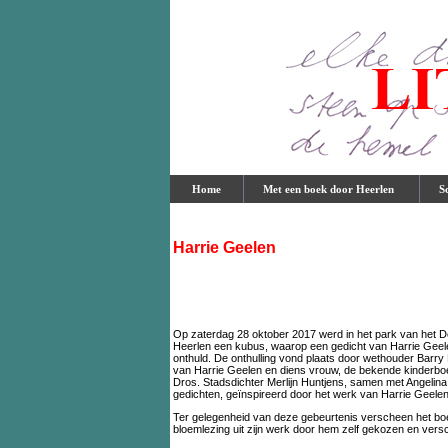
Home
Met een boek door Heerlen
Sch
Harrie Geelen
Op zaterdag 28 oktober 2017 werd in het park van het De
Heerlen een kubus, waarop een gedicht van Harrie Geel
onthuld. De onthulling vond plaats door wethouder Barry B
van Harrie Geelen en diens vrouw, de bekende kinderbo
Dros. Stadsdichter Merlijn Huntjens, samen met Angelin
gedichten, geïnspireerd door het werk van Harrie Geelen
Ter gelegenheid van deze gebeurtenis verscheen het bo
bloemlezing uit zijn werk door hem zelf gekozen en vers