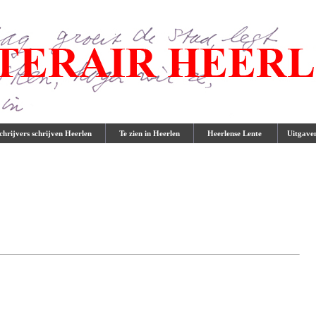
hrijvers schrijven Heerlen
Te zien in Heerlen
Heerlense Lente
Uitgave