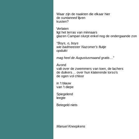
Waar zijn de naakten die elkaar hier
de
suntanned
lijven
kusten?
Verlaten
ligt het terras van minnaars
glazen Campari slurpt enkel nog de ondergaande zon
“Boys, o, boys
wie badmeester Nazomer’s fluitje
opduikt
mag heel de Augustusmaand gratis…”
Avond
valt over de zwemmers van toen, de lachers
de duikers… over hun klaterende torso’s
de ogen vol chloor
in ’t blauw
van ’t diepe
Spiegelend
leegte
Betegeld niets
Manuel Kneepkens