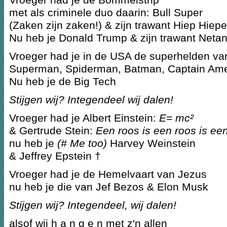
met als criminele duo daarin: Bull Super
(Zaken zijn zaken!) & zijn trawant Hiep Hiepe
Nu heb je Donald Trump & zijn trawant Neta
Vroeger had je in de USA de superhelden v
Superman, Spiderman, Batman, Captain Amer
Nu heb je de Big Tech
Stijgen wij? Integendeel wij dalen!
Vroeger had je Albert Einstein:
E= mc²
& Gertrude Stein:
Een roos is een roos is een
nu heb je
(# Me too)
Harvey Weinstein
& Jeffrey Epstein †
Vroeger had je de Hemelvaart van Jezus
nu heb je die van Jef Bezos & Elon Musk
Stijgen wij? Integendeel, wij dalen!
alsof wij h a n g e n met z'n allen