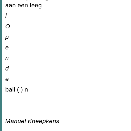
aan een leeg
l
O
p
e
n
d
e
ball ( ) n
Manuel Kneepkens