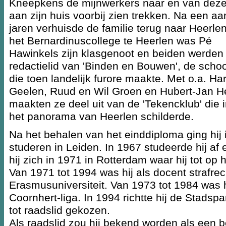
Kneepkens de mijnwerkers naar en van deze
aan zijn huis voorbij zien trekken. Na een aa
jaren verhuisde de familie terug naar Heerle
het Bernardinuscollege te Heerlen was Pé
Hawinkels zijn klasgenoot en beiden werden 
redactielid van 'Binden en Bouwen', de schoo
die toen landelijk furore maakte. Met o.a. Har
Geelen, Ruud en Wil Groen en Hubert-Jan H
maakten ze deel uit van de 'Tekencklub' die 
het panorama van Heerlen schilderde.
Na het behalen van het einddiploma ging hij 
studeren in Leiden. In 1967 studeerde hij a
hij zich in 1971 in Rotterdam waar hij tot op
Van 1971 tot 1994 was hij als docent strafre
Erasmusuniversiteit. Van 1973 tot 1984 was hi
Coornhert-liga. In 1994 richtte hij de Stadspa
tot raadslid gekozen.
Als raadslid zou hij bekend worden als een 